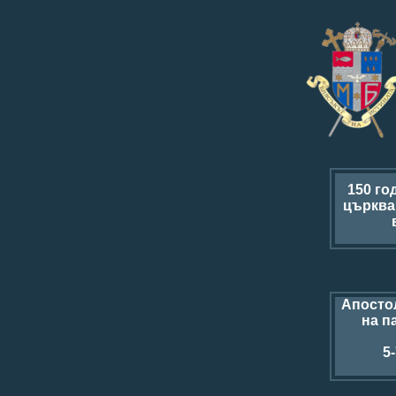
150 го
църква
Апосто
на п
5-