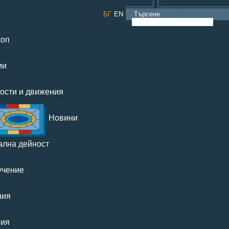
БГ
EN
Търсене
коп
ии
ости и движения
Новини
ална дейност
учение
ния
рия