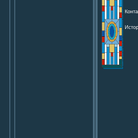
Конта
Исто