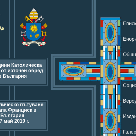
Епис
Енор
Общн
дини Католическа
 от източен обред
в България
Соци
Веро
лическо пътуване
апа Франциск в
България
Изда
7 май 2019 г.
Гале