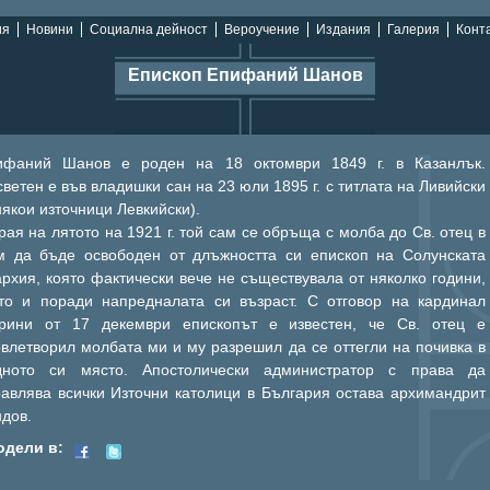
ия
Новини
Социална дейност
Вероучение
Издания
Галерия
Конта
Епископ Епифаний Шанов
ифаний Шанов е роден на 18 октомври 1849 г. в Казанлък.
ветен е във владишки сан на 23 юли 1895 г. с титлата на Ливийски
някои източници Левкийски).
рая на лятото на 1921 г. той сам се обръща с молба до Св. отец в
м да бъде освободен от длъжността си епископ на Солунската
рхия, която фактически вече не съществувала от няколко години,
кто и поради напредналата си възраст. С отговор на кардинал
рини от 17 декември епископът е известен, че Св. отец е
влетворил молбата ми и му разрешил да се оттегли на почивка в
дното си място. Апостолически администратор с права да
равлява всички Източни католици в България остава архимандрит
дов.
одели в: