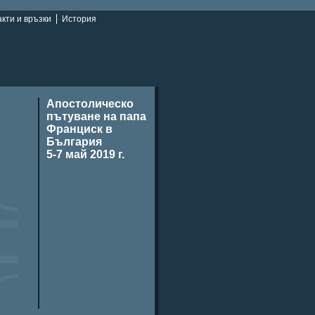
кти и връзки
История
Апостолическо
пътуване на папа
Франциск в
България
5-7 май 2019 г.