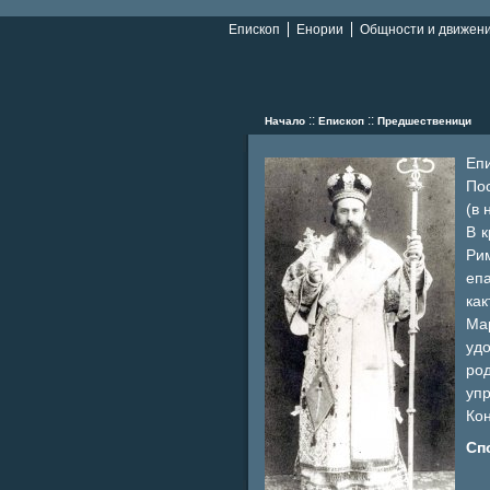
Епископ
Енории
Общности и движен
::
::
Начало
Епископ
Предшественици
Еп
Пос
(в 
В к
Ри
епа
ка
Ма
удо
ро
уп
Кон
Сп