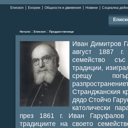
Епископ
Енории
Общности и движения
Новини
Социална дейн
Еписк
::
::
Начало
Епископ
Предшественици
Иван Димитров Г
август 1887 г
семейство със
традиции, изигра
срещу пог
разпростране
Странджанския кр
дядо Стойчо Гару
католически пар
през 1861 г. Иван Гаруфалов
традициите на своето семейств