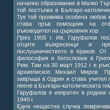
начално образование в Малко Тър
той постъпва в Българо-католиче
Тук той проявява особена любов 
става пръв помощник на оте
ръководител на църковния хор.
През 1905 г. Ив. Гаруфалов по
отците възкресенци и пр
послушничеството в Краков. От 
философия и богословие в Григо
Рим. Там на 30 март 1912 г. е ръ
архиепископ Михаил Миров. П
завръща в Одрин и става учител п
пеене в Българо-католическата гим
Гаруфалов е изпратен в родния 
1940 г.
Една нещастна случка помрачав