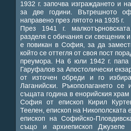
1932 г. започва изграждането и н
за две години. Вътрешното о
направено през лятото на 1935 г.
През 1941 г. малкотърновскат
разделя с обичания си свещеник и
е повикан в София, за да замест
който се оттегля от своя пост пор
преумора. На 6 юли 1942 г. папа
Гаруфалов за Апостолически екзар
от източен обреди и го избира
Лаганийски. Ръкополагането се
същата година в енорийския храм 
София от епископ Кирил Курт
Теелен, епископ на Никополската 
епископ на Софийско-Пловдивск
също и архиепископ Джузепе 