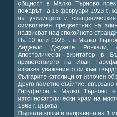
общност в Малко Търново през
пожарът на 16 февруари 1923 г., 
на училището и свещенически
символичен предвестник на злин
надвисват над спокойното страндж
На 10 юли 1925 г. в Малко Търно
Анджело Джузепе Ронкали, 
Апостолически визитатор в Б
приветствието на Иван Гаруфа
изказва уважението си към твърдо
българите католици от източен обр
Друго паметно събитие, свързано 
Гаруфалов в Малко Търново е
източнокатолически храм на мяст
1868 г. църква.
Първата копка е направена на 1 ма