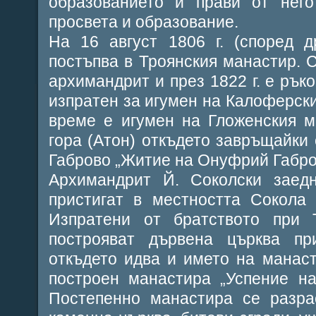
образованието и прави от него
просвета и образование.
На 16 август 1806 г. (според д
постъпва в Троянския манастир. С
архимандрит и през 1822 г. е рък
изпратен за игумен на Калоферски
време е игумен на Гложенския м
гора (Атон) откъдето завръщайки с
Габрово „Житие на Онуфрий Габро
Архимандрит Й. Соколски заед
пристигат в местността Сокола 
Изпратени от братството при 
построяват дървена църква п
откъдето идва и името на манасти
построен манастира „Успение на
Постепенно манастира се разра