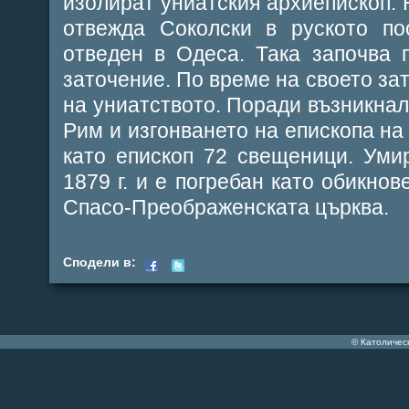
изолират униатския архиепископ. 
отвежда Соколски в руското по
отведен в Одеса. Така започва 
заточение. По време на своето за
на униатството. Поради възникнал
Рим и изгонването на епископа на 
като епископ 72 свещеници. Уми
1879 г. и е погребан като обикно
Спасо-Преображенската църква.
Сподели в:
© Католичес