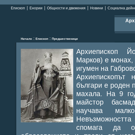
Епископ
Енории
Общности и движения
Новини
Социална дейн
Арх
::
::
Начало
Епископ
Предшественици
Архиепископ Й
Марков) е монах,
игумен на Габров
Архиепископът 
българи е роден п
махала. На 9 го
майстор басма
научава мал
Невъзможностт
спомага да о