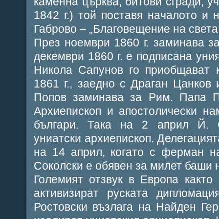
каменна църква, битови сгради, уч
1842 г.) той поставя началото и 
Габрово – „Благовещение на света
През ноември 1860 г. заминава за
декември 1860 г. е подписана уни
Никола Сапунов го приобщават 
1861 г., заедно с Драган Цанков 
Попов заминава за Рим. Папа П
Архиепископ и апостолически на
българи. Така на 2 април Й. 
униатски архиепископ. Делегацият
на 14 април, когато с ферман н
Соколски е обявен за милет баши 
Големият отзвук в Европа както
активизират руската дипломаци
Ростoвски възлага на Найден Гер