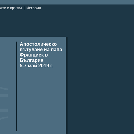
кти и връзки
История
Апостолическо
пътуване на папа
Франциск в
България
5-7 май 2019 г.