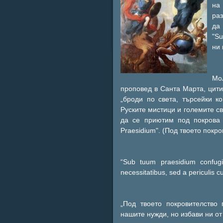
на
раз
да
"Su
ни 
Мо
проповед в Санта Марта, цити
„броди по света, търсейки к
Руските мистици и големите св
да се приютим под покрова
Praesidium". (Под твоето покро
“Sub tuum praesidium confugi
necessitatibus, sed a periculis c
„Под твоето покровителство
нашите нужди, но избави ни от