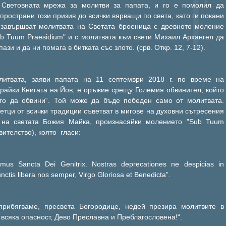
 Световната мрежа за молитви за папата, и го е помолил да
пространи този призив до всички вярващи по света, като ги покани
 завършват молитвата на Светата броеница с древното моление
b Tuum Praesidium" и с молитвата към свети Михаил Архангел да
пази и да ни помага в битката със злото. (срв. Откр. 12, 7-12).
литвата, заяви папата на 11 септември 2018 г. по време на
райки Книгата на Йов, е оръжие срещу Големия обвинител, който
ого да обвини“. Той може да бъде победен само от молитвата.
етци от всички традиции съветват в мигове на духовни сътресения
 на светата Божия Майка, произнасяйки молението "Sub Tuum
вителство), която гласи:
mus Sancta Dei Genitrix. Nostras deprecationes ne despicias in
unctis libera nos semper, Virgo Gloriosa et Benedicta”.
 прибягваме, пресвета Богородице, недей презира молитвите в
 всяка опасност, Дево Преславна и Преблагословена!“.