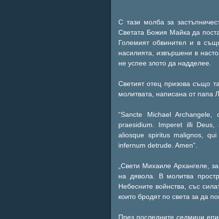
С тази молба за застъпничес
Светата Божия Майка да поста
Големият обвинител и в същ
насилията, извършени в насто
не успее злото да надделее.
Светият отец призова също т
молитвата, написана от папа Лъ
“Sancte Michael Archangele, d
praesidium. Imperet illi Deus,
aliosque spiritus malignos, qu
infernum detrude. Amen”.
„Свети Михаиле Архангеле, з
на дявола. В молитва прост
Небесните войнства, със силат
които бродят по света за да п
През последните седмици епи