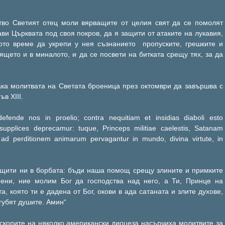
тво Светият отец моли вярващите от целия свят да се помолят
ви Църквата под своя покров, да я защити от атаките на лукавия,
ото време да укрепи у нея съзнанието пропуските, грешките и
ящето и в миналото, и да се посвети на битката срещу тях, за да
ака молитвата на Светата броеница през октомври да завършва с
в ХІІІ.
efende nos in proelio; contra nequitiam et insidias diaboli esto
 supplices deprecamur: tuque, Princeps militiae caelestis, Satanam
i ad perditionem animarum pervagantur in mundo, divina virtute, in
ащити ни в борбата: бъди наша помощ срещу злините и примките
рени, ние молим Бог да господства над него, а Ти, Принце на
а, която ти е дадена от Бог, окови в ада сатаната и злите духове,
огубят душите. Амин“
скопите на няколко американски диоцеза насърчиха молитвите за