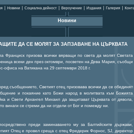
ия
Новини
Социална дейност
Вероучение
Издания
Галерия
Конта
Новини
АЩИТЕ ДА СЕ МОЛЯТ ЗА ЗАПЗАВАНЕ НА ЦЪРКВАТА
па Франциск призова всички вярващи по света да молят Светата
еница всеки ден през октомври, посветен на Дева Мария, съобщи
с-офиса на Ватикана на 29 септември 2018 г.
ред съобщението, Светият отец призовава всички да се обединят
общение и покаяние като Божи народ в молитвата към Божията
йка и Свети Архангел Михаил да защитават Църквата от дявола,
то винаги се стреми да ни отдели от Бог и помежду ни.
посредствено преди заминаването му за Балтийските държави,
тият Отец е провел среща с отец Фредерик Форнос, SJ, директор