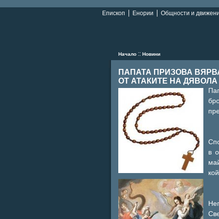
Епископ
Енории
Общности и движен
::
Начало
Новини
ПАПАТА ПРИЗОВА ВЯРВ
ОТ АТАКИТЕ НА ДЯВОЛА
Па
бро
пре
Спо
в 
ма
кой
Не
Све