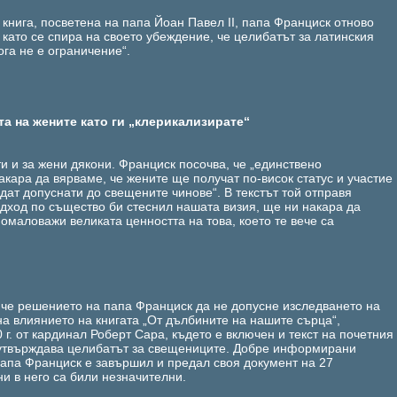
книга, посветена на папа Йоан Павел ІІ, папа Франциск отново
 като се спира на своето убеждение, че целибатът за латинския
кога не е ограничение“.
а на жените като ги „клерикализирате“
и и за жени дякони. Франциск посочва, че „единствено
кара да вярваме, че жените ще получат по-висок статус и участие
дат допуснати до свещените чинове“. В текстът той отправя
одход по същество би стеснил нашата визия, ще ни накара да
омаловажи великата ценността на това, което те вече са
 че решението на папа Франциск да не допусне изследването на
на влиянието на книгата „От дълбините на нашите сърца“,
 г. от кардинал Роберт Сара, където е включен и текст на почетния
е утвърждава целибатът за свещениците. Добре информирани
папа Франциск е завършил и предал своя документ на 27
ни в него са били незначителни.