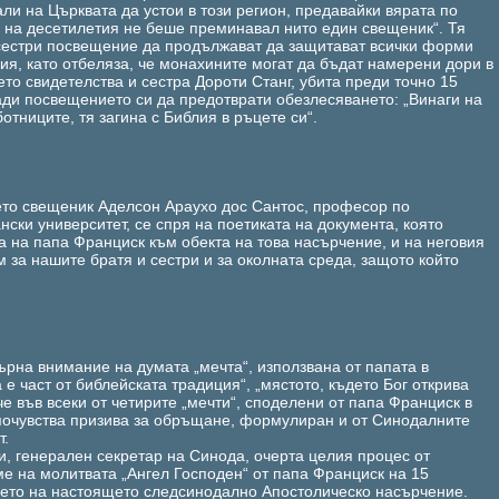
ли на Църквата да устои в този регион, предавайки вярата по
 на десетилетия не беше преминавал нито един свещеник“. Тя
 сестри посвещение да продължават да защитават всички форми
ия, като отбеляза, че монахините могат да бъдат намерени дори в
ето свидетелства и сестра Дороти Станг, убита преди точно 15
ади посвещението си да предотврати обезлесяването: „Винаги на
отниците, тя загина с Библия в ръцете си“.
ето свещеник Аделсон Араухо дос Сантос, професор по
нски университет, се спря на поетиката на документа, която
а на папа Франциск към обекта на това насърчение, и на неговия
м за нашите братя и сестри и за околната среда, защото който
ърна внимание на думата „мечта“, използвана от папата в
 е част от библейската традиция“, „мястото, където Бог открива
че във всеки от четирите „мечти“, споделени от папа Франциск в
почувства призива за обръщане, формулиран и от Синодалните
т.
, генерален секретар на Синода, очерта целия процес от
ме на молитвата „Ангел Господен“ от папа Франциск на 15
ането на настоящето следсинодално Апостолическо насърчение.