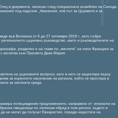
 Отец в документа, написан след специалната асамблея на Синода
мазония под надслов: „Амазония, нов път за Църквата и за
еде във Ватикана от 6 до 27 октомври 2019 г., като събра
 регионалното църковно ръководство, както и ръководителите на
араграфа, разделен е на глави по „мечтите“ на папа Франциск за
а с молитва към Пресвета Дева Мария.
ветена на църковните въпроси, като в него се акцентира върху
рижа за коренното население на региона, който се простира в
рижата за околната среда.
 намира потвърждение предложението, направено от епископи на
брачни свещеници по латински обряд в този регион, където е
да не могат да получат Евхаристия, поради недостига на