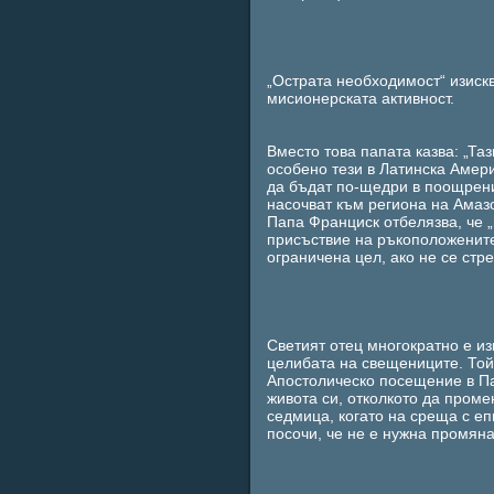
„Острата необходимост“ изиск
мисионерската активност.
Вместо това папата казва: „Та
особено тези в Латинска Амери
да бъдат по-щедри в поощрени
насочват към региона на Амаз
Папа Франциск отбелязва, че 
присъствие на ръкоположените
ограничена цел, ако не се ст
Светият отец многократно е из
целибата на свещениците. Той
Апостолическо посещение в Пан
живота си, отколкото да проме
седмица, когато на среща с еп
посочи, че не е нужна промяна