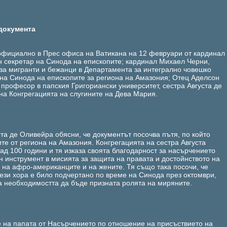
документа
официално в Прес офиса на Ватикана на 12 февруари от кардинал
 секретар на Синода на епископите; кардинал Михаел Черни,
 за мигранти и бежанци в Департамента за интегрално човешко
 на Синода на епископите за региона на Амазония; Отец Аделсон
 професор в папския Григориански университет, сестра Августа де
на Конгрегацията на слугините на Дева Мария.
та де Оливейра обясни, че документът посочва пътя, по който
те от региона на Амазония. Конгрегацията на сестра Августа
над 100 години и тя изказа своята благодарност за насърчението
ен инструмент в мисията за защита на правата и достойнството на
 на афро-американците и на жените. Тя също така посочи, че
тези хора е било подчертано по време на Синода през октомври,
а необходимостта да бъде призната ролята на миряните.
е на папата от Насърчението по отношение на присъствието на