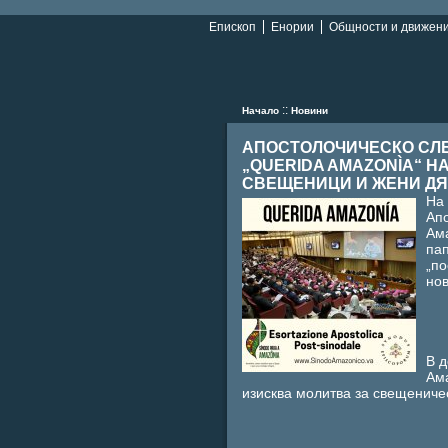
Епископ
Енории
Общности и движен
::
Начало
Новини
АПОСТОЛОЧИЧЕСКО СЛ
„QUERIDA AMAZONÌA“ Н
СВЕЩЕНИЦИ И ЖЕНИ ДЯ
На 
Ап
Ама
пап
„по
нов
В д
Ама
изисква молитва за свещениче