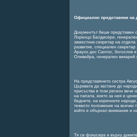
Официално представяне на 
Документът беше представен 
Лоренцо Балдисери, генерален
заместник-секретар на отдела
развитие, специален секретар
Араухо дос Сантос, богослов и
Оливейра, генерален викарий 
На представянето сестра Авгус
Църквата да застане до народи
присъства в този регион вече 
на папата, което за нея е цен
бедните, на коренните народи,
тежкото положение на всички 
който е обърнал внимание и н
Тя се фокусира и върху думит