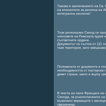
Такова е заключението на Св.
на епископите за региона на А
интегрална екология“.
Този регионален Синод се пров
членовете на Римската курия и
съответните ордени.
Документът се състои от 111 п
тази територия, като завършв
Половината от документа е пос
необходимостта от пастирска г
девет страни, както и върху г
В текста на папа Франциск не
Синода, за ръкополагането на 
възможно вярващите с месеци 
свещеници.