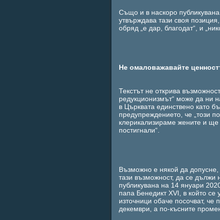
Също и в наскоро публикувана 
утвърждава тази своя позиция,
обряд „е дар, благодат“, и „ни
Не омаловажавайте ценностт
Текстът не открива възможност
редукционизмът“ може да ни на
в Църквата единствено като бъ
предупреждението, че „този п
клерикализираме жените и ще 
постигнали“.
Възможно е някой да допусне,
тази възможност, да се дължи 
публикувана на 14 януари 2020
папа Бенедикт ХVІ, в който с
източници обаче посочват, че 
декември, а по-късните проме