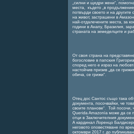
„силни и щедри жени“, помогна
места, където „в продължение
потвърди своето и на другите
на живот, застрашени в Амазон
най-отдалечените места, за ко
години в Анапу, Бразилия, зар
страната на земеделците и раб
От своя страна на представян
богословие в папския Григориа
според него е израз на любовт
настойчив призив „да се грижи
обича, се грижи“.
Отец дос Сантос също така об
документа, посочвайки, че това
своите планове“. Той посочи, 
Querida Amazonìa може да се 
отци в Заключителния докумен
А кардинал Лоренцо Балдисери
неговото оповестяване по вре
октомври 2017 г. до публикув