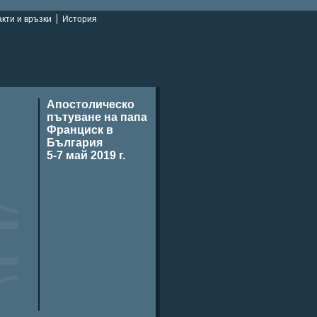
кти и връзки
История
Апостолическо
пътуване на папа
Франциск в
България
5-7 май 2019 г.