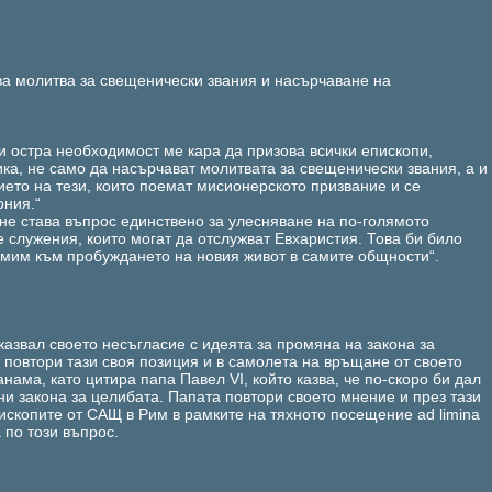
ва молитва за свещенически звания и насърчаване на
зи остра необходимост ме кара да призова всички епископи,
ка, не само да насърчават молитвата за свещенически звания, а и
ето на тези, които поемат мисионерското призвание и се
ония.“
„не става въпрос единствено за улесняване на по-голямото
 служения, които могат да отслужват Евхаристия. Това би било
ремим към пробуждането на новия живот в самите общности“.
казвал своето несъгласие с идеята за промяна на закона за
 повтори тази своя позиция и в самолета на връщане от своето
ама, като цитира папа Павел VІ, който казва, че по-скоро би дал
ни закона за целибата. Папата повтори своето мнение и през тази
ископите от САЩ в Рим в рамките на тяхното посещение ad limina
 по този въпрос.