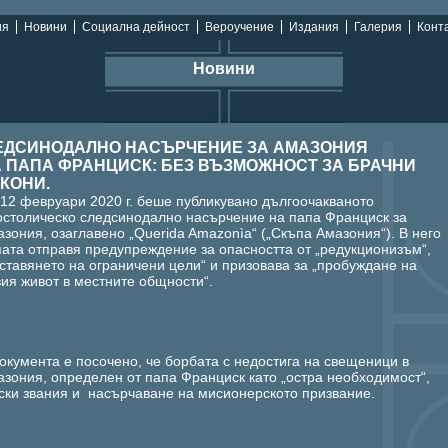
ия
Новини
Социална дейност
Вероучение
Издания
Галерия
Конта
Новини
ЕДСИНОДАЛНО НАСЪРЧЕНИЕ ЗА АМАЗОНИЯ
А ПАПА ФРАНЦИСК: БЕЗ ВЪЗМОЖНОСТ ЗА БРАЧНИ
КОНИ.
12 февруари 2020 г. беше публикувано дългоочакваното
остолическо следсинодално насърчение на папа Франциск за
зония, озаглавено „Querida Amazonìa“ („Скъпа Амазония“). В него
ата отправя предупреждение за опасността от „редукционизъм“,
ставянето на ограничени цели“ и призовава за „пробуждане на
ия живот в местните общности“.
окумента е посочено, че борбата с недостига на свещеници в
зония, определен от папа Франциск като „остра необходимост“,
ски звания и насърчаване на мисионерското призвание.